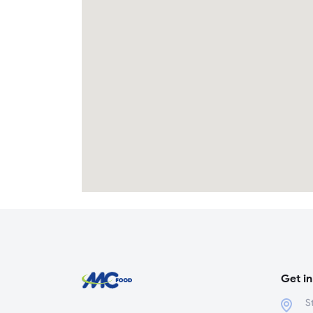
Get in
S