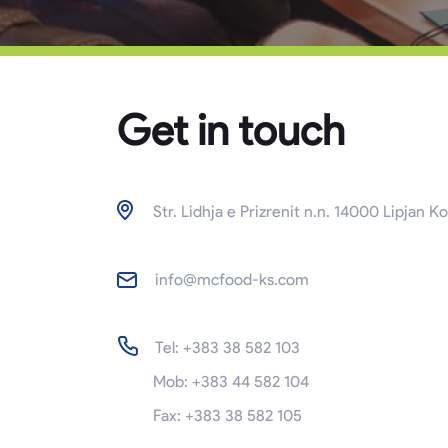
Get in touch
Str. Lidhja e Prizrenit n.n. 14000 Lipjan K
info@mcfood-ks.com
Tel: +383 38 582 103
Mob: +383 44 582 104
Fax: +383 38 582 105