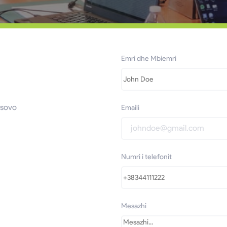
Emri dhe Mbiemri
osovo
Emaili
Numri i telefonit
Mesazhi