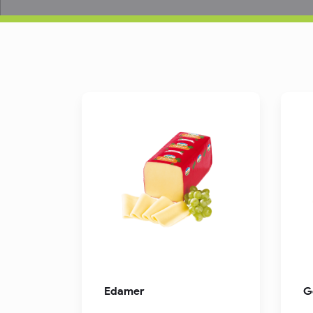
Edamer
G