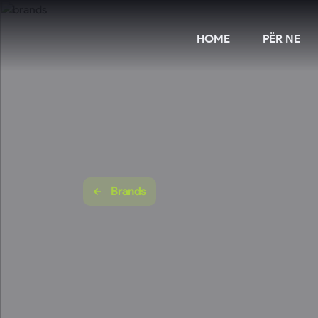
HOME
PËR NE
Brands