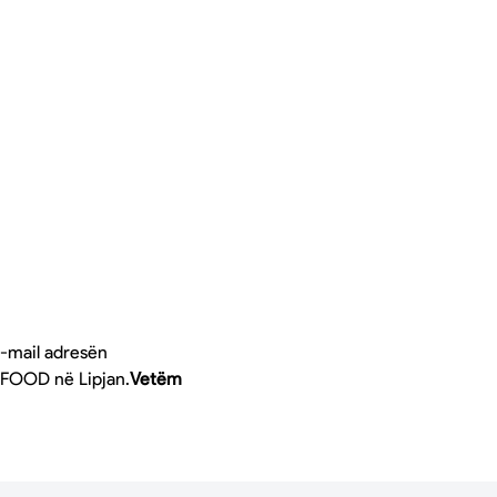
 e-mail adresën
 FOOD në Lipjan.
Vetëm