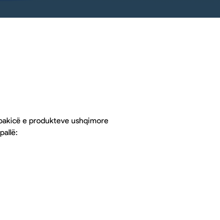
he pakicë e produkteve ushqimore
allë: